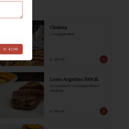
Chuleta
Con papas fritas
S/ 42.00
S/ 45.00
Lomo Argetino 300GR.
Acompañado con papas fritas o 
ensalada.
S/ 99.00