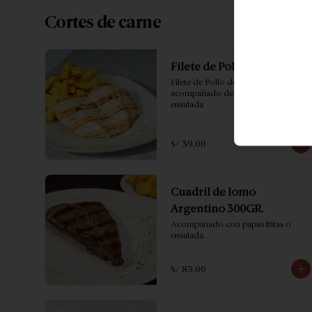
Cortes de carne
Filete de Pollo
Filete de Pollo de 300GR 
acompañado de papas fritas o 
ensalada
S/ 39.00
Cuadril de lomo
Argentino 300GR.
Acompañado con papas fritas o 
ensalada.
S/ 85.00