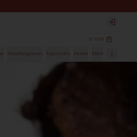
Login
S/ 0.00
as
Hamburguesas
Especiales
Pastas
Risottos
Postres