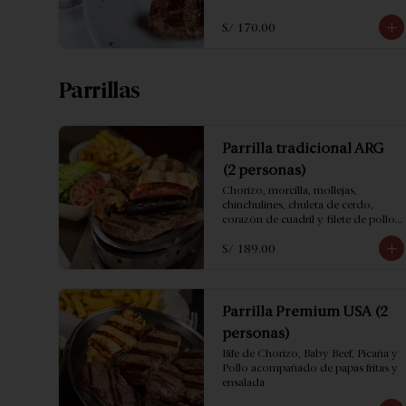
S/ 170.00
Parrillas
Parrilla tradicional ARG
(2 personas)
Chorizo, morcilla, mollejas, 
chinchulines, chuleta de cerdo, 
corazón de cuadril y filete de pollo; 
acompañado con papas fritas y 
S/ 189.00
ensalada.
Parrilla Premium USA (2
personas)
Bife de Chorizo, Baby Beef, Picaña y 
Pollo acompañado de papas fritas y 
ensalada