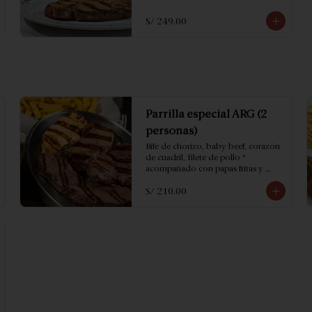
S/ 249.00
Parrilla especial ARG (2
personas)
Bife de chorizo, baby beef, corazón 
de cuadril, filete de pollo * 
acompañado con papas fritas y 
ensalada.
S/ 210.00