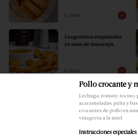
S/ 24.00
Langostinos empanados
en salsa de maracuyá.
S/ 49.00
Pollo crocante y 
Lechuga, tomate, tocino,
acarameladas, palta y ba
crocantes de pollo en una
vinagreta a la miel.
Instrucciones especiales