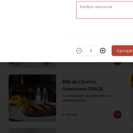
Panceta
Con papas doradas
Agregar
S/ 55.00
Bife de Chorizo
Americano 300GR
Acompañado de papas fritas o 
ensalada fresca
S/ 99.00