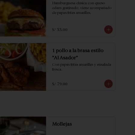
Hamburguesa clásica con queso 
edam gratinado; viene acompañado 
de papas fritas amarillas.
S/ 33.00
1 pollo a la brasa estilo
"Al Asador"
Con papas fritas amarillas y ensalada 
fresca.
S/ 79.00
Mollejas