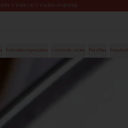
ERY Y TAKE OUT. VÁLIDO POR WEB.
s
la
Entradas especiales
Cortes de carne
Parrillas
Ensalad