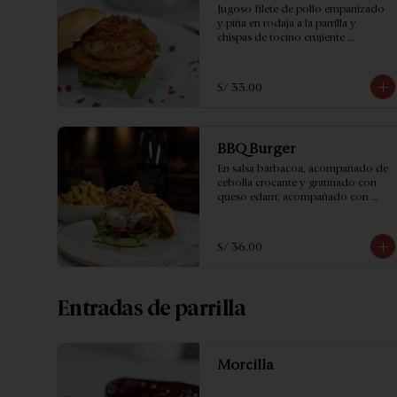
Jugoso filete de pollo empanizado 
y piña en rodaja a la parrilla y 
chispas de tocino crujiente 
acompañado de papas fritas.
S/ 33.00
BBQ Burger
En salsa barbacoa, acompañado de 
cebolla crocante y gratinado con 
queso edam; acompañado con 
papas fritas.
S/ 36.00
Entradas de parrilla
Morcilla