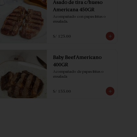
Asado de tira c/hueso
Americana 450GR
Acompañado con papas fritas o 
ensalada.
S/ 125.00
Baby Beef Americano
400GR
Acompañado de papas fritas o 
ensalada
S/ 155.00