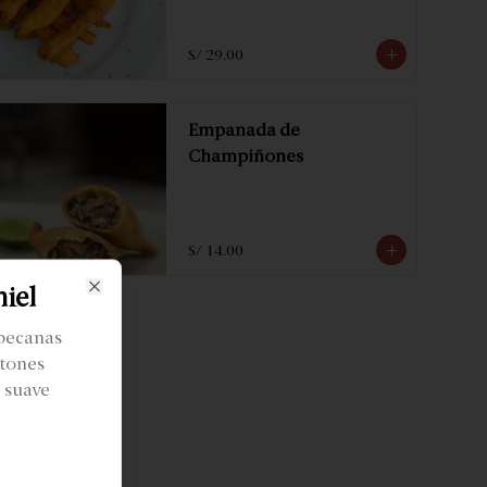
S/ 29.00
Empanada de
Champiñones
S/ 14.00
miel
Close
 pecanas
stones
 suave