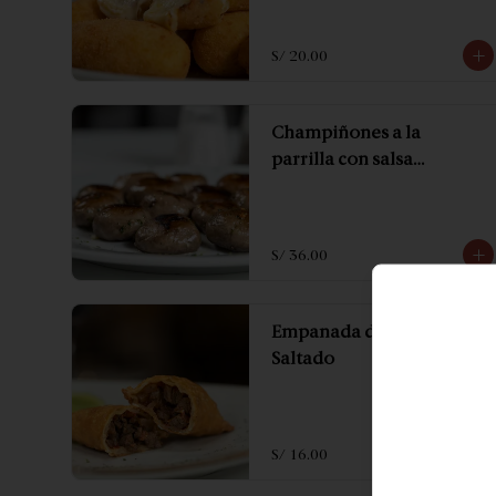
S/ 20.00
Champiñones a la
parrilla con salsa
roquefort.
S/ 36.00
Empanada de Lomo
Saltado
S/ 16.00