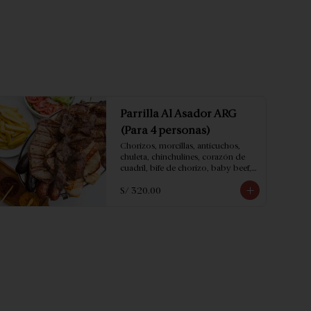
Parrilla Al Asador ARG
(Para 4 personas)
Chorizos, morcillas, anticuchos, 
chuleta, chinchulines, corazón de 
cuadril, bife de chorizo, baby beef, 
filete de pollo * acompañado con 
S/ 320.00
papas fritas y ensalada.