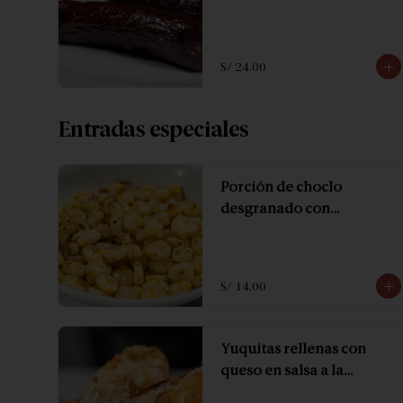
S/ 24.00
Entradas especiales
Porción de choclo
desgranado con
mantequilla y especias.
S/ 14.00
Yuquitas rellenas con
queso en salsa a la
huancaina.