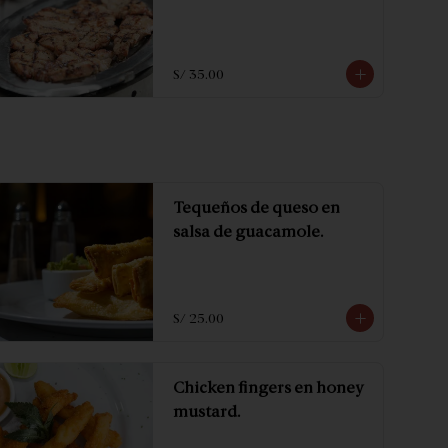
S/ 35.00
Tequeños de queso en
salsa de guacamole.
S/ 25.00
Chicken fingers en honey
mustard.