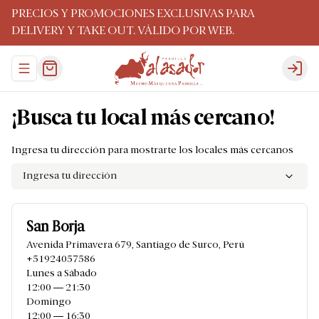
PRECIOS Y PROMOCIONES EXCLUSIVAS PARA
DELIVERY Y TAKE OUT. VÁLIDO POR WEB.
Abrir menu de navegación
Logi
¡Busca tu local más cercano!
Ingresa tu dirección para mostrarte los locales más cercanos
Ingresa tu dirección
San Borja
Avenida Primavera 679
,
Santiago de Surco
,
Perú
+51924057586
Lunes a Sábado
12:00 ― 21:30
Domingo
12:00 ― 16:30