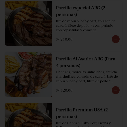
Parrilla especial ARG (2
personas)
Bife de chorizo, baby beef, corazón de 
cuadril, filete de pollo * acompañado 
con papas fritas y ensalada.
S/ 210.00
Parrilla Al Asador ARG (Para
4 personas)
Chorizos, morcillas, anticuchos, chuleta, 
chinchulines, corazón de cuadril, bife de 
chorizo, baby beef, filete de pollo * 
acompañado con papas fritas y ensalada.
S/ 320.00
Parrilla Premium USA (2
personas)
Bife de Chorizo, Baby Beef, Picaña y 