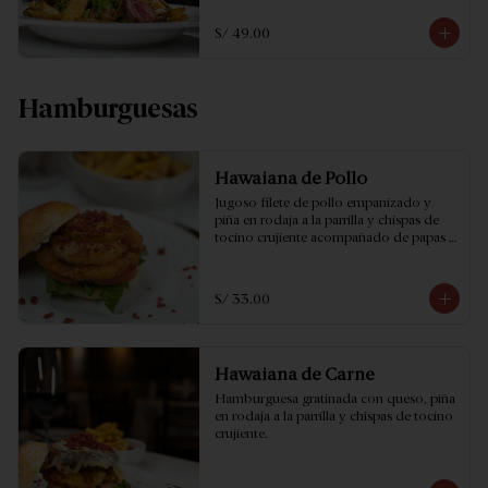
S/ 49.00
Hamburguesas
Hawaiana de Pollo
Jugoso filete de pollo empanizado y 
piña en rodaja a la parrilla y chispas de 
tocino crujiente acompañado de papas 
fritas.
S/ 33.00
Hawaiana de Carne
Hamburguesa gratinada con queso, piña 
en rodaja a la parrilla y chispas de tocino 
crujiente.