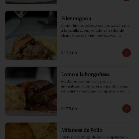
Filet mignon
Lomo fino enrollado con panceta hecha 
a la parrilla acompañado con salsa de 
champiñones y vino; servido con 
fetuccini a la crema.
S/ 79.00
Lomo a la borgoñesa
Medallón de lomo a la parrilla, 
aromatizado con salsa a base de crema, 
vino tinto y especias acompañado con 
risotto a la crema ...Simplemente 
exquisito!
S/ 75.00
Milanesa de Pollo
Filete de pechuga de pollo empanizado 