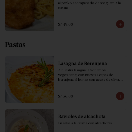
al panko acompañado de spaguetti a la 
crema.
S/ 49.00
Pastas
Lasagna de Berenjena
A nuestra lasagna la volvimos 
vegetariana; con nuestras capas de 
berenjena al horno con aceite de oliva, 
queso mozzarella y salsa roja…no puedes 
dejar de probarla!
S/ 36.00
Ravioles de alcachofa
En salsa a la crema con alcachofas