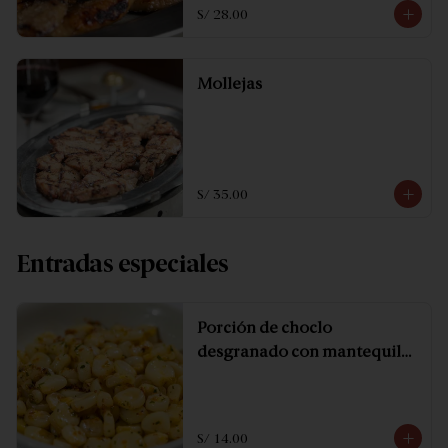
S/ 28.00
Mollejas
S/ 35.00
Entradas especiales
Porción de choclo
desgranado con mantequilla
y especias.
S/ 14.00