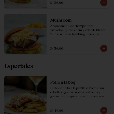
S/ 36.00
Mushroom
Acompañado de champiñones 
salteados, queso edam y cebolla blanca. 
*todas nuestras hamburguesas viene 
acompañado de papas fritas amarillas.
S/ 36.00
Especiales
Pollo a la bbq
Filete de pollo a la parrilla cubierto con 
cebolla al gratén en salsa barbacoa y 
gratinada con queso, servido con papas 
a la provenzal.
S/ 49.00