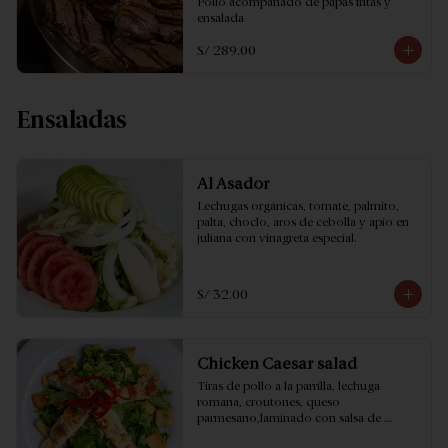
Pollo acompañado de papas fritas y 
ensalada
S/ 289.00
Ensaladas
Al Asador
Lechugas orgánicas, tomate, palmito, 
palta, choclo, aros de cebolla y apio en 
juliana con vinagreta especial.
S/ 32.00
Chicken Caesar salad
Tiras de pollo a la parrilla, lechuga 
romana, croutones, queso 
parmesano,laminado con salsa de 
anchoas.