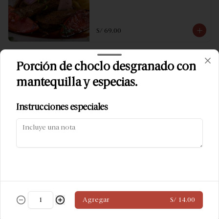
S/ 69.00
Fetuccini a la Galliana
Porción de choclo desgranado con
Lomo flambeado al oporto con 
mantequilla y especias.
champiñones y pimentón morrón y un 
toque de crema de leche.
Política de Cookies
Instrucciones especiales
S/ 55.00
Haga clic en Aceptar para permitir que Justo use
cookies a fin de personalizar este sitio, publicar
anuncios y medir su eficiencia en otras apps y sitios
web, incluidas las redes sociales. Personalice sus
Fetuccini a la salsa a escoger
preferencias en Configuración de cookies. Conozca
más sobre nuestra
Política de Cookies
.
Configuración de cookies
Aceptar
Agregar
S/ 14.00
S/ 36.00