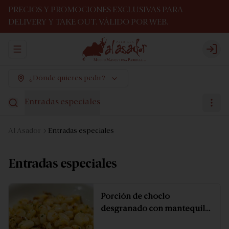
PRECIOS Y PROMOCIONES EXCLUSIVAS PARA
DELIVERY Y TAKE OUT. VÁLIDO POR WEB.
Abrir menu de navegación
Logi
¿Dónde quieres pedir?
Entradas especiales
Al Asador
Entradas especiales
Entradas especiales
Porción de choclo
desgranado con mantequilla
y especias.