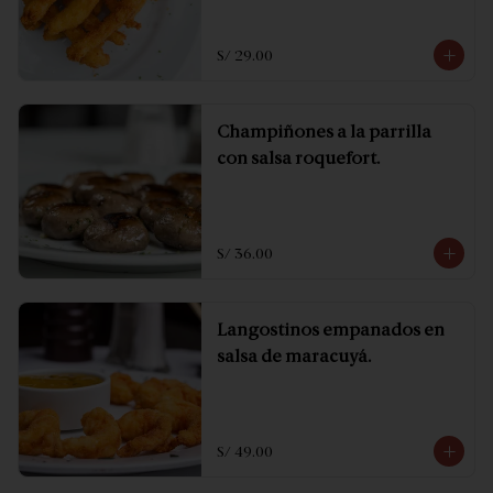
S/ 29.00
Champiñones a la parrilla
con salsa roquefort.
S/ 36.00
Langostinos empanados en
salsa de maracuyá.
S/ 49.00