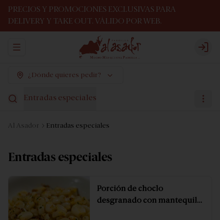
PRECIOS Y PROMOCIONES EXCLUSIVAS PARA
DELIVERY Y TAKE OUT. VÁLIDO POR WEB.
Abrir menu de navegación
Logi
¿Dónde quieres pedir?
Entradas especiales
Al Asador
Entradas especiales
Entradas especiales
Porción de choclo
desgranado con mantequilla
y especias.