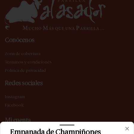
Conócenos
Zona de cobertura
Términos y condiciones
Política de privacidad
Redes sociales
Instagram
Facebook
Mi cuenta
Empanada de Champiñones