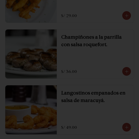
S/ 29.00
Champiñones a la parrilla
con salsa roquefort.
S/ 36.00
Langostinos empanados en
salsa de maracuyá.
S/ 49.00