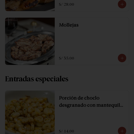
S/ 28.00
Mollejas
S/ 35.00
Entradas especiales
Porción de choclo
desgranado con mantequilla
y especias.
S/ 14.00