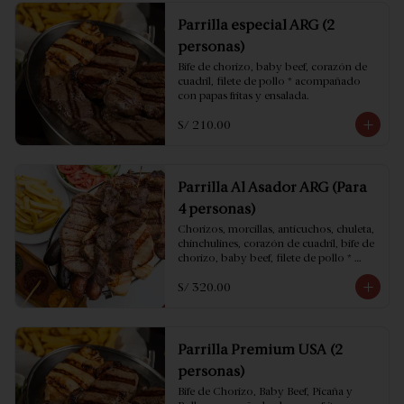
Parrilla especial ARG (2
personas)
Bife de chorizo, baby beef, corazón de 
cuadril, filete de pollo * acompañado 
con papas fritas y ensalada.
S/ 210.00
Parrilla Al Asador ARG (Para
4 personas)
Chorizos, morcillas, anticuchos, chuleta, 
chinchulines, corazón de cuadril, bife de 
chorizo, baby beef, filete de pollo * 
acompañado con papas fritas y ensalada.
S/ 320.00
Parrilla Premium USA (2
personas)
Bife de Chorizo, Baby Beef, Picaña y 