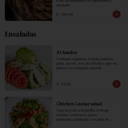
Pollo acompañado de papas fritas y 
ensalada
S/ 289.00
Ensaladas
Al Asador
Lechugas orgánicas, tomate, palmito, 
palta, choclo, aros de cebolla y apio en 
juliana con vinagreta especial.
S/ 32.00
Chicken Caesar salad
Tiras de pollo a la parrilla, lechuga 
romana, croutones, queso 
parmesano,laminado con salsa de 
anchoas.