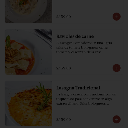
S/ 39.00
Ravioles de carne
A escoger: Pomodoro: En una ligera 
salsa de tomate bolognesa: carne, 
tomate y el secreto de la casa.
S/ 39.00
Lasagna Tradicional
La lasagna casera convencional con un 
toque justo para convertirse en algo 
extraordinario. Salsa bolognesa, 
bechamel, mozzarella y parmesano 
horneado lentamente.
S/ 39.00