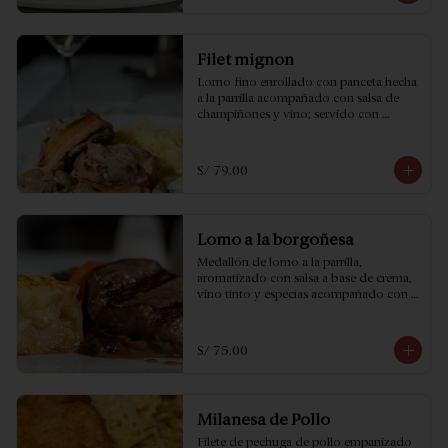
Filet mignon
Lomo fino enrollado con panceta hecha 
a la parrilla acompañado con salsa de 
champiñones y vino; servido con 
fetuccini a la crema.
S/ 79.00
Lomo a la borgoñesa
Medallón de lomo a la parrilla, 
aromatizado con salsa a base de crema, 
vino tinto y especias acompañado con 
risotto a la crema ...Simplemente 
exquisito!
S/ 75.00
Milanesa de Pollo
Filete de pechuga de pollo empanizado 