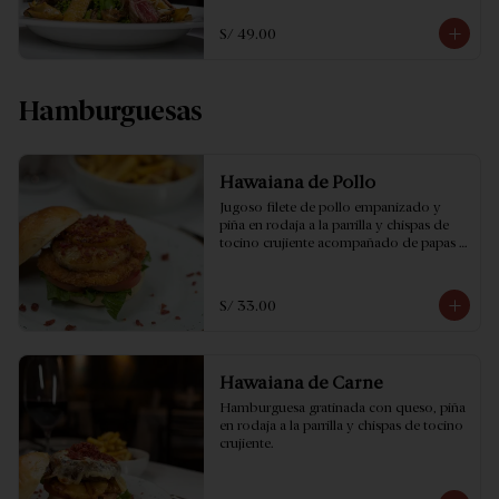
S/ 49.00
Hamburguesas
Hawaiana de Pollo
Jugoso filete de pollo empanizado y 
piña en rodaja a la parrilla y chispas de 
tocino crujiente acompañado de papas 
fritas.
S/ 33.00
Hawaiana de Carne
Hamburguesa gratinada con queso, piña 
en rodaja a la parrilla y chispas de tocino 
crujiente.