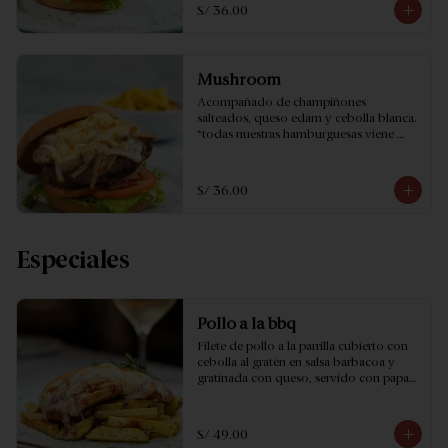
S/ 36.00
Mushroom
Acompañado de champiñones 
salteados, queso edam y cebolla blanca. 
*todas nuestras hamburguesas viene 
acompañado de papas fritas amarillas.
S/ 36.00
Especiales
Pollo a la bbq
Filete de pollo a la parrilla cubierto con 
cebolla al gratén en salsa barbacoa y 
gratinada con queso, servido con papas 
a la provenzal.
S/ 49.00