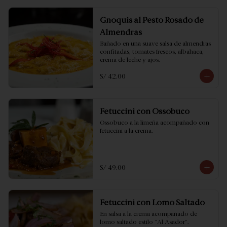
Gnoquis al Pesto Rosado de
Almendras
Bañado en una suave salsa de almendras 
confitadas, tomates frescos, albahaca, 
crema de leche y ajos.
S/ 42.00
Fetuccini con Ossobuco
Ossobuco a la limeña acompañado con 
fetuccini a la crema.
S/ 49.00
Fetuccini con Lomo Saltado
En salsa a la crema acompañado de 
lomo saltado estilo "Al Asador".