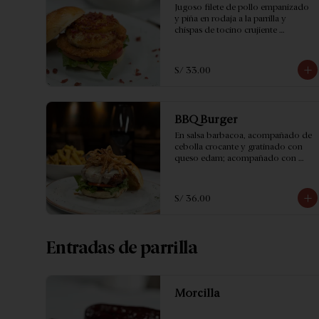
Jugoso filete de pollo empanizado 
y piña en rodaja a la parrilla y 
chispas de tocino crujiente 
acompañado de papas fritas.
S/ 33.00
BBQ Burger
En salsa barbacoa, acompañado de 
cebolla crocante y gratinado con 
queso edam; acompañado con 
papas fritas.
S/ 36.00
Entradas de parrilla
Morcilla