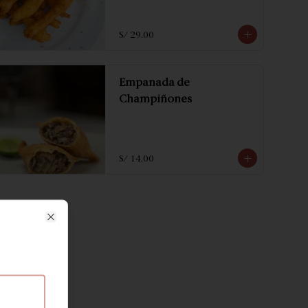
S/ 29.00
Empanada de
Champiñones
S/ 14.00
Close