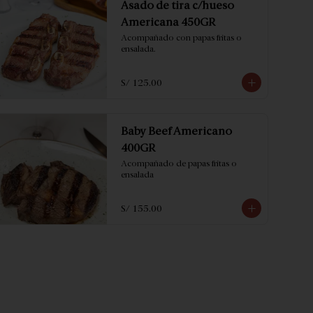
Asado de tira c/hueso
Americana 450GR
Acompañado con papas fritas o 
ensalada.
S/ 125.00
Baby Beef Americano
400GR
Acompañado de papas fritas o 
ensalada
S/ 155.00