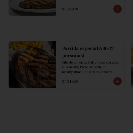
S/ 249.00
Parrilla especial ARG (2
personas)
Bife de chorizo, baby beef, corazón 
de cuadril, filete de pollo * 
acompañado con papas fritas y 
ensalada.
S/ 210.00