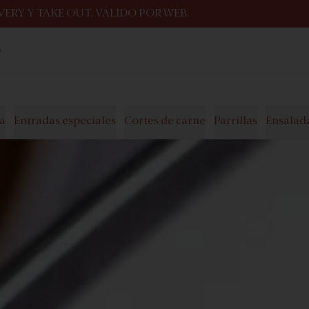
ERY Y TAKE OUT. VÁLIDO POR WEB.
s
la
Entradas especiales
Cortes de carne
Parrillas
Ensalad