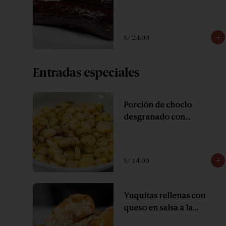
S/ 24.00
Entradas especiales
Porción de choclo
desgranado con
mantequilla y especias.
S/ 14.00
Yuquitas rellenas con
queso en salsa a la
huancaina.