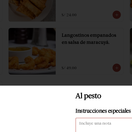
S/ 24.00
Langostinos empanados
en salsa de maracuyá.
S/ 49.00
Al pesto
Instrucciones especiales