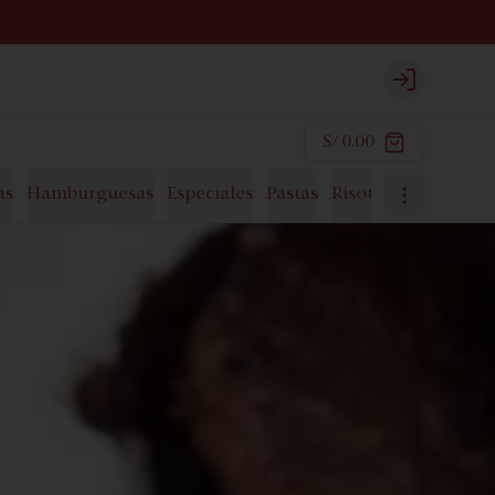
Login
S/ 0.00
as
Hamburguesas
Especiales
Pastas
Risottos
Postres