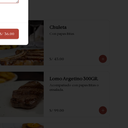
Chuleta
S/ 36.00
Con papas fritas
S/ 45.00
Lomo Argetino 300GR.
Acompañado con papas fritas o 
ensalada.
S/ 99.00