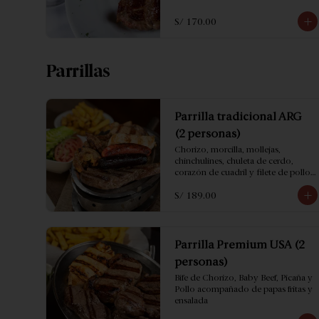
S/ 170.00
Parrillas
Parrilla tradicional ARG
(2 personas)
Chorizo, morcilla, mollejas, 
chinchulines, chuleta de cerdo, 
corazón de cuadril y filete de pollo; 
acompañado con papas fritas y 
S/ 189.00
ensalada.
Parrilla Premium USA (2
personas)
Bife de Chorizo, Baby Beef, Picaña y 
Pollo acompañado de papas fritas y 
ensalada