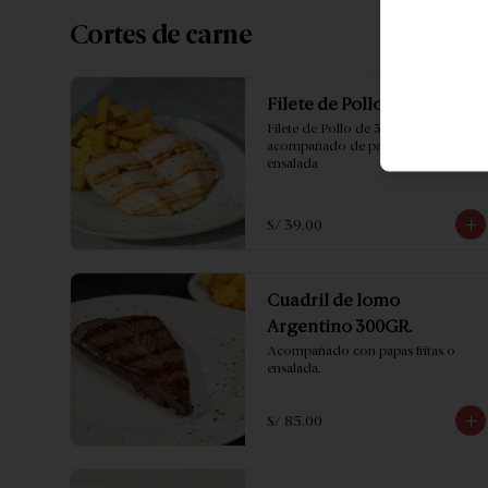
Cortes de carne
Filete de Pollo
Filete de Pollo de 300GR 
acompañado de papas fritas o 
ensalada
S/ 39.00
Cuadril de lomo
Argentino 300GR.
Acompañado con papas fritas o 
ensalada.
S/ 85.00