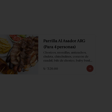
Parrilla Al Asador ARG
(Para 4 personas)
Chorizos, morcillas, anticuchos, 
chuleta, chinchulines, corazón de 
cuadril, bife de chorizo, baby beef, 
filete de pollo * acompañado con 
S/ 320.00
papas fritas y ensalada.