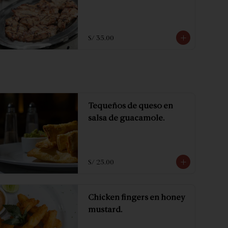
S/ 35.00
Tequeños de queso en
salsa de guacamole.
S/ 25.00
Chicken fingers en honey
mustard.