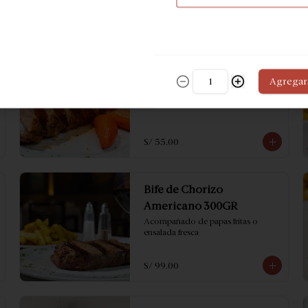
Panceta
Agregar
Con papas doradas
S/ 55.00
Bife de Chorizo
Americano 300GR
Acompañado de papas fritas o 
ensalada fresca
S/ 99.00