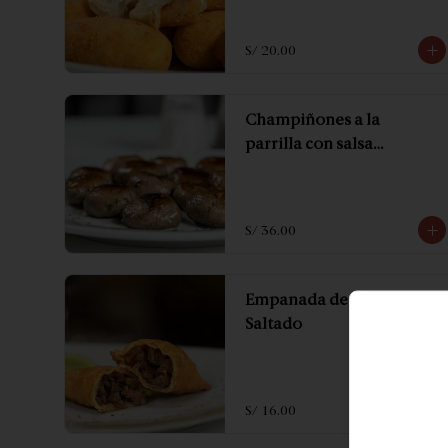
S/ 20.00
Champiñones a la
parrilla con salsa
roquefort.
S/ 36.00
Empanada de Lomo
Saltado
S/ 16.00