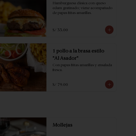
Hamburguesa clásica con queso 
edam gratinado; viene acompañado 
de papas fritas amarillas.
S/ 33.00
1 pollo a la brasa estilo
"Al Asador"
Con papas fritas amarillas y ensalada 
fresca.
S/ 79.00
Mollejas