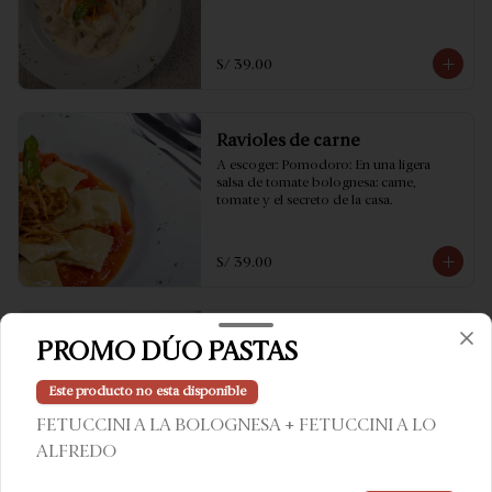
S/ 39.00
Ravioles de carne
A escoger: Pomodoro: En una ligera 
salsa de tomate bolognesa: carne, 
tomate y el secreto de la casa.
S/ 39.00
Lasagna Tradicional
PROMO DÚO PASTAS
La lasagna casera convencional con un 
toque justo para convertirse en algo 
Este producto no esta disponible
extraordinario. Salsa bolognesa, 
bechamel, mozzarella y parmesano 
FETUCCINI A LA BOLOGNESA + FETUCCINI A LO
horneado lentamente.
ALFREDO
S/ 39.00