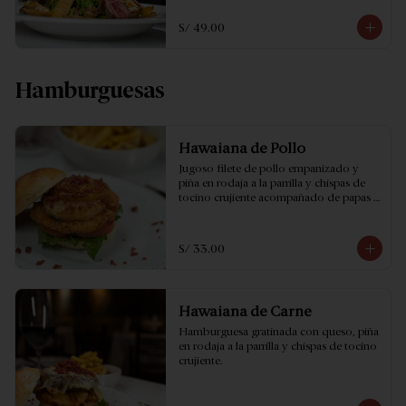
S/ 49.00
Hamburguesas
Hawaiana de Pollo
Jugoso filete de pollo empanizado y 
piña en rodaja a la parrilla y chispas de 
tocino crujiente acompañado de papas 
fritas.
S/ 33.00
Hawaiana de Carne
Hamburguesa gratinada con queso, piña 
en rodaja a la parrilla y chispas de tocino 
crujiente.