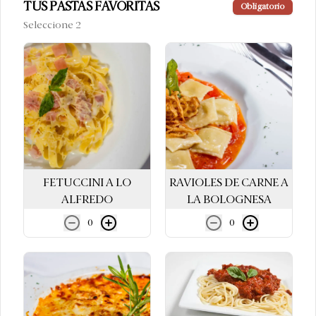
TUS PASTAS FAVORITAS
Obligatorio
Seleccione 2
Gnoquis al Pesto Rosado de
Almendras
Bañado en una suave salsa de almendras 
confitadas, tomates frescos, albahaca, 
crema de leche y ajos.
S/ 42.00
Fetuccini con Ossobuco
Ossobuco a la limeña acompañado con 
FETUCCINI A LO
RAVIOLES DE CARNE A
fetuccini a la crema.
ALFREDO
LA BOLOGNESA
0
0
S/ 49.00
Fetuccini con Lomo Saltado
En salsa a la crema acompañado de 
lomo saltado estilo "Al Asador".