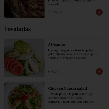
Pollo acompañado de papas fritas y 
ensalada
S/ 289.00
Ensaladas
Al Asador
Lechugas orgánicas, tomate, palmito, 
palta, choclo, aros de cebolla y apio en 
juliana con vinagreta especial.
S/ 32.00
Chicken Caesar salad
Tiras de pollo a la parrilla, lechuga 
romana, croutones, queso 
parmesano,laminado con salsa de 
anchoas.