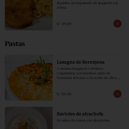
al panko acompañado de spaguetti a la 
crema.
S/ 49.00
Pastas
Lasagna de Berenjena
A nuestra lasagna la volvimos 
vegetariana; con nuestras capas de 
berenjena al horno con aceite de oliva, 
queso mozzarella y salsa roja…no puedes 
dejar de probarla!
S/ 36.00
Ravioles de alcachofa
En salsa a la crema con alcachofas