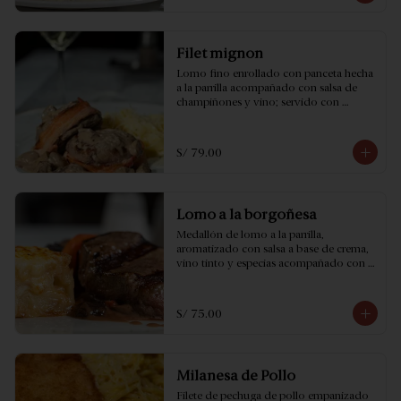
Filet mignon
Lomo fino enrollado con panceta hecha 
a la parrilla acompañado con salsa de 
champiñones y vino; servido con 
fetuccini a la crema.
S/ 79.00
Lomo a la borgoñesa
Medallón de lomo a la parrilla, 
aromatizado con salsa a base de crema, 
vino tinto y especias acompañado con 
risotto a la crema ...Simplemente 
exquisito!
S/ 75.00
Milanesa de Pollo
Filete de pechuga de pollo empanizado 