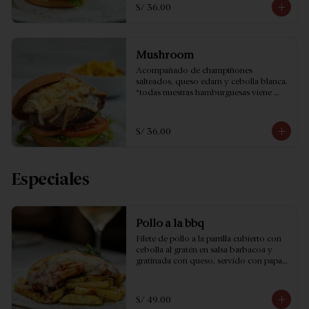
S/ 36.00
Mushroom
Acompañado de champiñones 
salteados, queso edam y cebolla blanca. 
*todas nuestras hamburguesas viene 
acompañado de papas fritas amarillas.
S/ 36.00
Especiales
Pollo a la bbq
Filete de pollo a la parrilla cubierto con 
cebolla al gratén en salsa barbacoa y 
gratinada con queso, servido con papas 
a la provenzal.
S/ 49.00