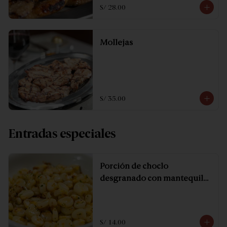
S/ 28.00
Mollejas
S/ 35.00
Entradas especiales
Porción de choclo
desgranado con mantequilla
y especias.
S/ 14.00