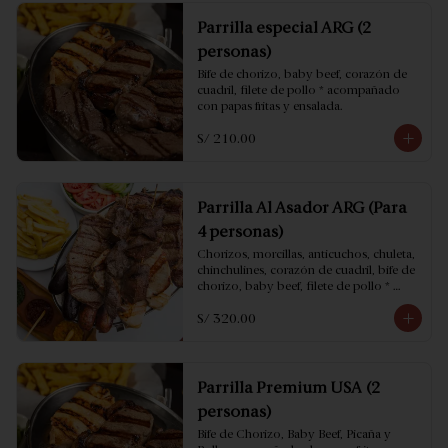
Parrilla especial ARG (2
personas)
Bife de chorizo, baby beef, corazón de 
cuadril, filete de pollo * acompañado 
con papas fritas y ensalada.
S/ 210.00
Parrilla Al Asador ARG (Para
4 personas)
Chorizos, morcillas, anticuchos, chuleta, 
chinchulines, corazón de cuadril, bife de 
chorizo, baby beef, filete de pollo * 
acompañado con papas fritas y ensalada.
S/ 320.00
Parrilla Premium USA (2
personas)
Bife de Chorizo, Baby Beef, Picaña y 